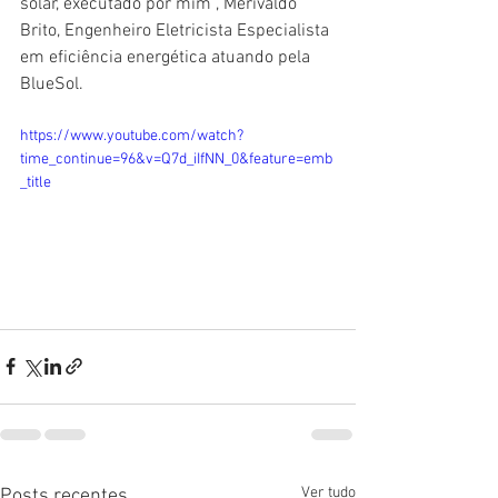
solar, executado por mim , Merivaldo 
Brito, Engenheiro Eletricista Especialista 
em eficiência energética atuando pela 
BlueSol.
https://www.youtube.com/watch?
time_continue=96&v=Q7d_iIfNN_0&feature=emb
_title
Ver tudo
Posts recentes